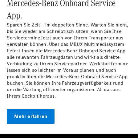
Mercedes-Benz Onboard Service
Komplettradschutz
App.
EU-
Reifenlabel
Sparen Sie Zeit – im doppelten Sinne. Warten Sie nicht,
Transporter-
bis Sie wieder am Schreibtisch sitzen, wenn Sie Ihre
Service
Servicetermine jetzt auch von Ihrem Transporter aus
verwalten können. Über das MBUX Multimediasystem
liefert Ihnen die Mercedes-Benz Onboard Service App
alle relevanten Fahrzeugdaten und wirkt als direkte
Verbindung zu Ihrem Servicepartner. Werkstatttermine
lassen sich so leichter im Voraus planen und auch
proaktiv über die Mercedes-Benz Onboard Service App
buchen. Sie können Ihre Fahrzeugverfügbarkeit rund
Übersicht
um die Wartung effizienter organisieren. All das aus
Unfallreparaturen
Ihrem Cockpit heraus.
SmallRepair
Rücknahme
&
Mehr erfahren
Entsorgung
Wartung
Reparatur