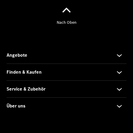
Service-
und
Garantie-
Pakete
Mobile
Service
Fleet
Services
Elektrofahrzeug-
Service
VanService
basic
Individuelle
Betreuung