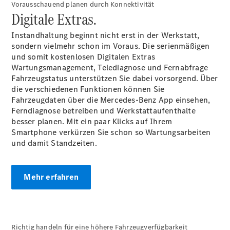
Vorausschauend planen durch Konnektivität
Digitale Extras.
Übersicht
Gebrauchtwagensuche
Instandhaltung beginnt nicht erst in der Werkstatt,
Junge
sondern vielmehr schon im Voraus. Die serienmäßigen
Sterne
und somit kostenlosen Digitalen Extras
Digitale
Wartungsmanagement, Telediagnose und Fernabfrage
Extras
Fahrzeugstatus unterstützen Sie dabei vorsorgend. Über
Wartungsservice
die verschiedenen Funktionen können Sie
-
Fahrzeugdaten über die Mercedes-Benz App einsehen,
Bedarfsgerechte
Ferndiagnose betreiben und Werkstattaufenthalte
Wartung für
besser planen. Mit ein paar Klicks auf Ihrem
Ihren Mercedes-
Smartphone verkürzen Sie schon so Wartungsarbeiten
Benz
und damit Standzeiten.
Transporter.
Mehr erfahren
Richtig handeln für eine höhere Fahrzeugverfügbarkeit