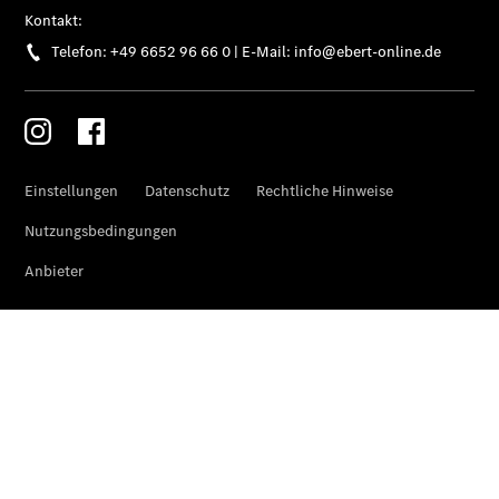
Übersicht
Customer
Assistance
Center
24h Service
Roadside
Assistance
Individuelle
Unterstützung
Mobilitätslösungen
Übersicht
MobiloVan
Intelligente
Fahrzeugsteuerung