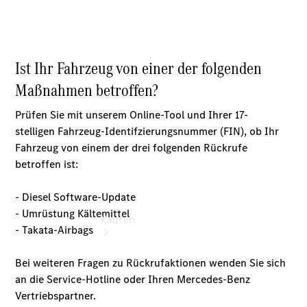
vereinbaren
Servicetermin
vereinbaren
Tel: +49
6652 9666
0
Kaufen