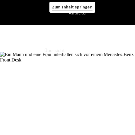
Zum Inhalt springen
Anbieter
Anbieter
Übersicht
Startseite
Ansprechpartner
finden
Probefahrt
vereinbaren
Beratung