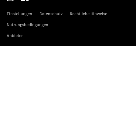
Komplettradschutz
EU-
Reifenlabel
Transporter-
Service
Übersicht
Unfallreparaturen
SmallRepair
Rücknahme
&
Entsorgung
Wartung
Reparatur