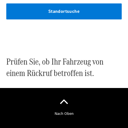
Übersicht
Gebrauchtwagensuche
Junge
Sterne
Digitale
Extras
Wartungsservice
-
Bedarfsgerechte
Prüfen Sie, ob Ihr Fahrzeug von
Wartung für
Ihren Mercedes-
einem Rückruf betroffen ist.
Benz
Transporter.