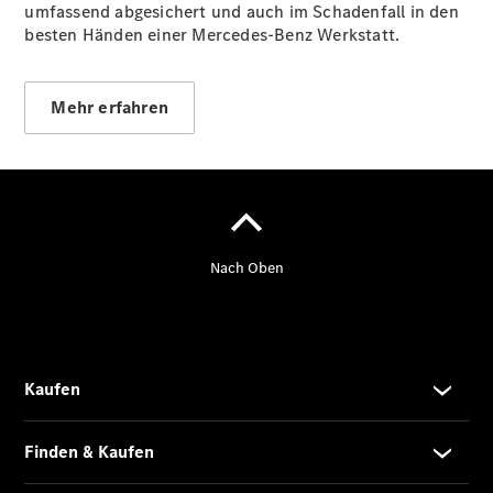
umfassend abgesichert und auch im Schadenfall in den
Serviceangebote
besten Händen einer Mercedes-Benz Werkstatt.
Reifen &
Kompletträder
Teile &
Zubehör
Mehr erfahren
Pannen- &
Schadenhilfe
Reparatur &
Werkstatt
Rückrufe &
Umrüstungen
Warnung: Betrug
beim
Gebrauchtwagenkauf
Finanzdienste
Digitale
Extras
Mercedes-
Benz
Online
Store