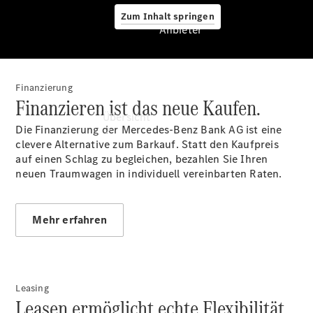
Zum Inhalt springen
Anbieter
Finanzierung
Anbieter
Finanzieren ist das neue Kaufen.
Übersicht
Die Finanzierung der Mercedes-Benz Bank AG ist eine
clevere Alternative zum Barkauf. Statt den Kaufpreis
auf einen Schlag zu begleichen, bezahlen Sie Ihren
neuen Traumwagen in individuell vereinbarten Raten.
Mehr erfahren
Startseite
Ansprechpartner
finden
Beratung
vereinbaren
Leasing
Leasen ermöglicht echte Flexibilität.
Servicetermin