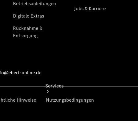
vereinbaren
Tel: +49
6652 9666
0
Services
Übersicht